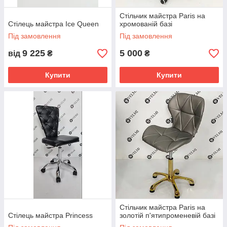
Стільчик майстра Paris на
Стілець майстра Ice Queen
хромованій базі
Під замовлення
Під замовлення
9 225
5 000
від
₴
₴
Купити
Купити
Стільчик майстра Paris на
Стілець майстра Princess
золотій п'ятипроменевій базі