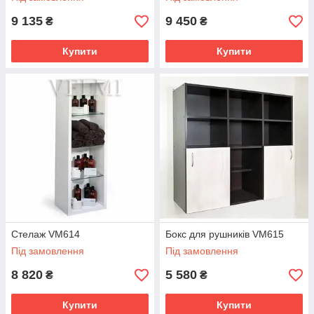
9 135
9 450
₴
₴
Купити
Купити
Стелаж VM614
Бокс для рушників VM615
Під замовлення
Під замовлення
8 820
5 580
₴
₴
Купити
Купити