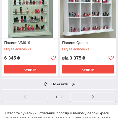
Полиця VM619
Полиця Queen
Під замовлення
Під замовлення
6 345
3 375
₴
від
₴
Купити
Купити
Показати ще
1
/ 2
Створіть сучасний і стильний простір у вашому салоні краси
за допомогою меблів у стилі лофт. Наші вітрини у стилі лофт,