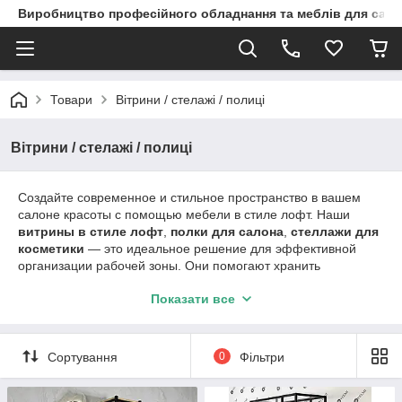
Виробництво професійного обладнання та меблів для сало
Товари
Вітрини / стелажі / полиці
Вітрини / стелажі / полиці
Создайте современное и стильное пространство в вашем
салоне красоты с помощью мебели в стиле лофт. Наши
витрины в стиле лофт
,
полки для салона
,
стеллажи для
косметики
— это идеальное решение для эффективной
организации рабочей зоны. Они помогают хранить
инструменты, косметику и аксессуары, а также создают
Показати все
современный и привлекательный интерьер.
Витрины в стиле лофт
с металлическим каркасом и
прозрачными панелями придают помещению эффектный
Сортування
0
Фільтри
акцент и привлекают внимание клиентов.
Полки
и
стеллажи
для косметики
разных размеров и конфигураций позволяют
поддерживать порядок и обеспечивают быстрый доступ к