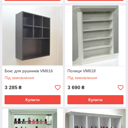
Бокс для рушників VM616
Полиця VM618
Під замовлення
Під замовлення
3 285
3 690
₴
₴
Купити
Купити