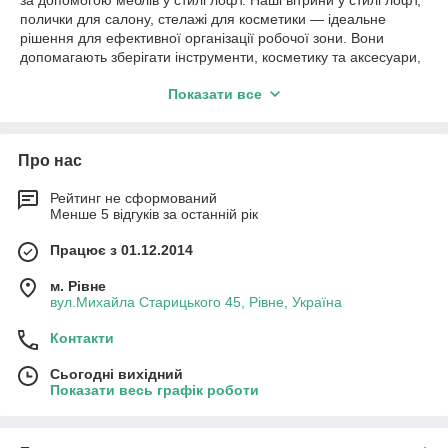
полички для салону, стелажі для косметики — ідеальне
рішення для ефективної організації робочої зони. Вони
допомагають зберігати інструменти, косметику та аксесуари,
а також створюють сучасний і привабливий інтер’єр.
Показати все
Вітрини в стилі лофт із металевим каркасом і прозорими
панелями додають приміщенню ефектний акцент і
привертають увагу клієнтів. Полички та стелажі для косметики
Про нас
різних розмірів і конфігурацій допомагають підтримувати
порядок і забезпечують швидкий доступ до необхідних речей,
що підвищує ефективність роботи.
Рейтинг не сформований
Менше 5 відгуків за останній рік
Наші переваги:
Працює з 01.12.2014
Виготовляємо меблі під індивідуальні розміри, дизайн
і колір, враховуючи особливості вашого салону.
м. Рівне
Використовуємо високоякісні матеріали та сучасний
вул.Михайла Старицького 45, Рівне, Україна
стиль у стилі лофт, щоб створити унікальну атмосферу і
зробити ваш салон більш привабливим.
Контакти
Гарантуємо міцність і довговічність меблів, які
Сьогодні вихідний
збережуть презентабельний вигляд багато років.
Показати весь графік роботи
Оперативне виготовлення та доставка по всій Україні
для салонів краси, косметологічних кабінетів та студій.