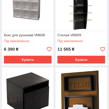
Бокс для рушників VM608
Стелаж VM609
Під замовлення
Під замовлення
6 390
11 565
₴
₴
Купити
Купити