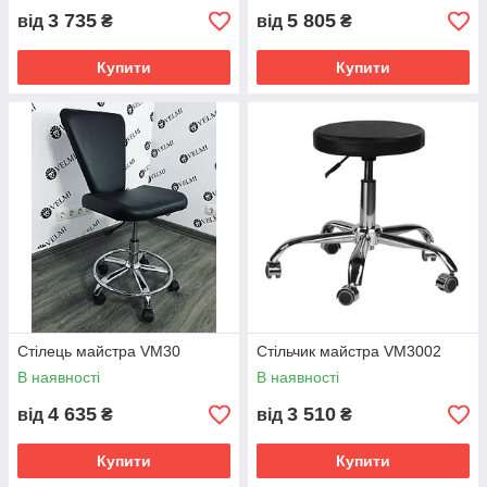
3 735
5 805
від
₴
від
₴
Купити
Купити
Стілець майстра VM30
Стільчик майстра VM3002
В наявності
В наявності
4 635
3 510
від
₴
від
₴
Купити
Купити