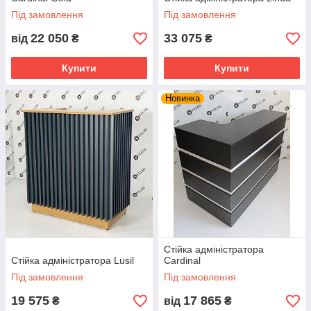
Під замовлення
Під замовлення
22 050
33 075
від
₴
₴
Купити
Купити
Новинка
Стійка адміністратора
Стійка адміністратора Lusil
Cardinal
Під замовлення
Під замовлення
19 575
17 865
₴
від
₴