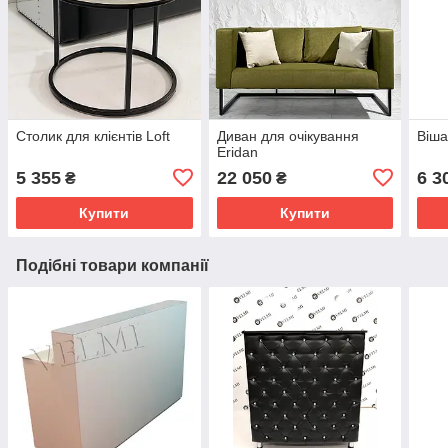
Столик для клієнтів Loft
Диван для очікування
Віша
Eridan
5 355
22 050
6 3
₴
₴
Купити
Купити
Подібні товари компанії