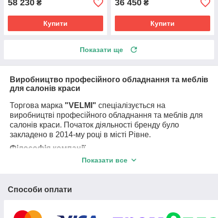
58 230
36 450
₴
₴
Купити
Купити
Показати ще
Виробництво професійного обладнання та меблів
для салонів краси
Торгова марка
"VELMI"
спеціалізується на
виробництві професійного обладнання та меблів для
салонів краси. Початок діяльності бренду було
закладено в 2014-му році в місті Рівне.
Філософія компанії.
Показати все
Обравши вузький профіль діяльності, ми грунтовно
зосередилися на тому, щоб активно і регулярно
дивувати ринок індустрії краси як унікальним
Способи оплати
асортиментом, яскраво вираженим в наших
колекціях
,
так і безкомпромісним акцентом на якості, завзятими
фанатиками якого ми є.