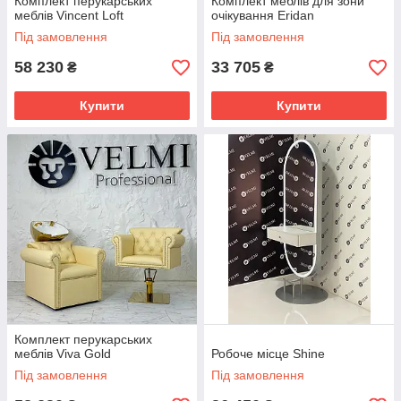
Комплект перукарських
Комплект меблів для зони
меблів Vincent Loft
очікування Eridan
Під замовлення
Під замовлення
58 230
33 705
₴
₴
Купити
Купити
Комплект перукарських
меблів Viva Gold
Робоче місце Shine
Під замовлення
Під замовлення