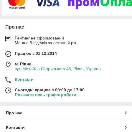
Гнучкість у виробництві дозволяє відходити від
стандартних параметрів моделей лінійного ряду
продукції і експериментувати над індивідуальними
розмірами та перевагами у виборі матеріалів, за
Про нас
бажанням замовника.
Участь торгової марки "
VELMI"
на міжнародних
Рейтинг не сформований
виставках
INTERCHARM:
Менше 5 відгуків за останній рік
Працює з 01.12.2014
м. Рівне
вул.Михайла Старицького 45, Рівне, Україна
Контакти
Сьогодні працює з 09:00 до 17:00
Показати весь графік роботи
Про нас
Контакти