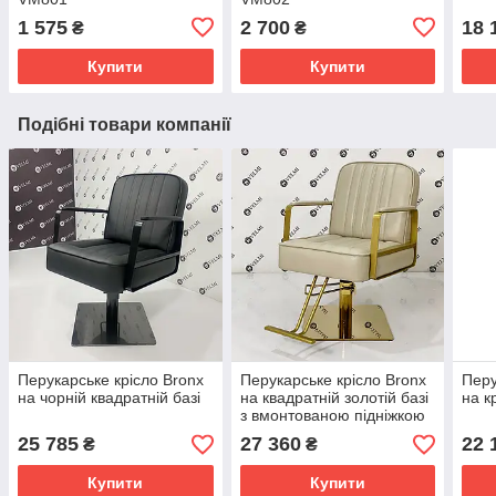
1 575
2 700
18 
₴
₴
Купити
Купити
Подібні товари компанії
Перукарське крісло Bronx
Перукарське крісло Bronx
Перу
на чорній квадратній базі
на квадратній золотій базі
на к
з вмонтованою підніжкою
25 785
27 360
22 
₴
₴
Купити
Купити