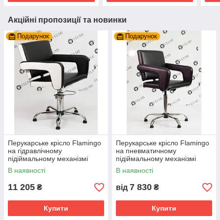
Акційні пропозиції та новинки
Подарунок
Подарунок
Перукарське крісло Flamingo
Перукарське крісло Flamingo
на гідравлічному
на пневматичному
підіймальному механізмі
підіймальному механізмі
В наявності
В наявності
11 205
7 830
₴
від
₴
Купити
Купити