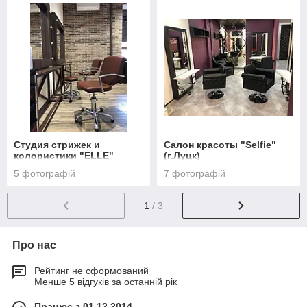
Студия стрижек и
Салон красоты "Selfie"
колористики "ELLE"
(г.Луцк)
(г.Чернигов)
5 фотографій
7 фотографій
1
/ 3
Про нас
Рейтинг не сформований
Менше 5 відгуків за останній рік
Працює з 01.12.2014