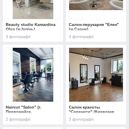
Beauty studio Kamardina
Салон-перукарня "Елен"
Olga (м.Ірпінь)
(м.Сарни)
3 фотографії
3 фотографії
Haircut "Salon" (г.
Салон красоты
Первомайск,
"Серенити" (Киевская
Николаевская область)
область)
2 фотографії
3 фотографії