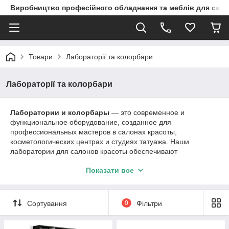
Виробництво професійного обладнання та меблів для сало
Товари
Лабораторії та колорбари
Лабораторії та колорбари
Лаборатории и колорбары
— это современное и
функциональное оборудование, созданное для
профессиональных мастеров в салонах красоты,
косметологических центрах и студиях татуажа. Наши
лаборатории для салонов красоты обеспечивают
максимально удобные условия для подготовки красок,
Показати все
косметики и инструментов, а колорбары — эффективный
органайзер для правильного хранения и быстрого доступа ко
всему необходимому.
Сортування
0
Фільтри