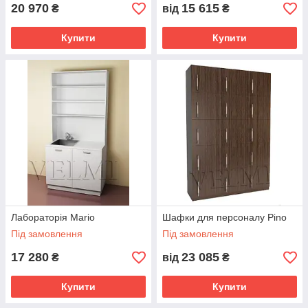
20 970
15 615
₴
від
₴
Купити
Купити
Лабораторія Mario
Шафки для персоналу Pino
Під замовлення
Під замовлення
17 280
23 085
₴
від
₴
Купити
Купити