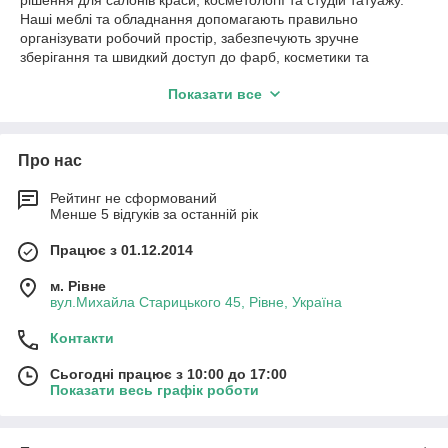
Наші меблі та обладнання допомагають правильно
організувати робочий простір, забезпечують зручне
зберігання та швидкий доступ до фарб, косметики та
інструментів. Виготовляємо індивідуальні стелажі, тумби та
Показати все
робочі станції, що відповідають високим стандартам якості й
стилю. Це необхідний атрибут для колористів і перукарів, які
цінують комфорт, порядок і ефективність у роботі.
Про нас
Рейтинг не сформований
Менше 5 відгуків за останній рік
Працює з 01.12.2014
м. Рівне
вул.Михайла Старицького 45, Рівне, Україна
Контакти
Сьогодні працює з 10:00 до 17:00
Показати весь графік роботи