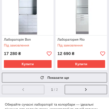
Лабораторія Bon
Лаборатория Rio
Під замовлення
Під замовлення
17 280
12 690
₴
₴
Купити
Купити
Показати ще
1
/ 2
Обирайте сучасні лабораторії та колорбари — ідеальні
рішення для салонів краси, косметології та студій татуажу.