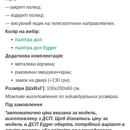
―закриті полиці;
― відкриті полиці;
― висувний ящик на телескопічних направляючих.
Колір на вибір:
палітра дсп
палітра дсп Egger
Додаткова комплектація:
металева корзина;
раковина+змішувач+кран;
замок на двері (+130 грн).
Розміри (ШхВхГ):
100х200х60 см.
Можливе виготовлення по індивідуальних розмірах.
Під замовлення
*автоматично ціна вказана за модель,
виготовлену з ДСП. Щоб дізнатись ціну за
модель в ДСП Egger оберіть потрібний варіант в