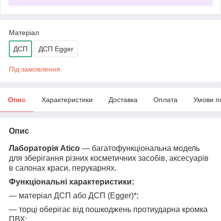
Матеріал
ДСП
ДСП Egger
Під замовлення
Опис
Характеристики
Доставка
Оплата
Умови п
Опис
Лабораторія Atico
― багатофункціональна модель
для зберігання різних косметичних засобів, аксесуарів
в салонах краси, перукарнях.
Функціональні характеристики:
― матеріал ДСП або ДСП (Egger)*;
― торці оберігає від пошкоджень протиударна кромка
ПВХ;