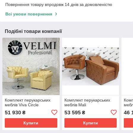
Повернення товару впродовж 14 днів за домовленістю
Всі умови повернення
Подібні товари компанії
Комплект перукарських
Комплект перукарських
Комп
меблів Viva Circle
меблів Mali
мебл
51 930
53 595
46 
₴
₴
Купити
Купити