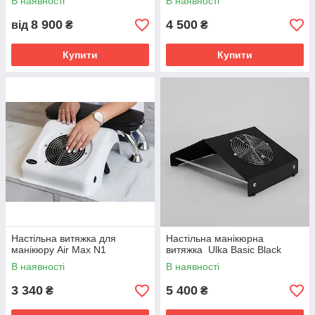
В наявності
В наявності
8 900
4 500
від
₴
₴
Купити
Купити
Настільна витяжка для
Настільна манікюрна
манікюру Air Max N1
витяжка Ulka Basic Black
В наявності
В наявності
3 340
5 400
₴
₴