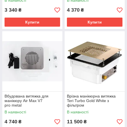
В наявності
В наявності
3 340
4 370
₴
₴
Купити
Купити
Вбудована витяжка для
Врізна манікюрна витяжка
манікюру Air Max V7
Teri Turbo Gold White з
pro metal
фільтром
В наявності
В наявності
4 740
11 500
₴
₴