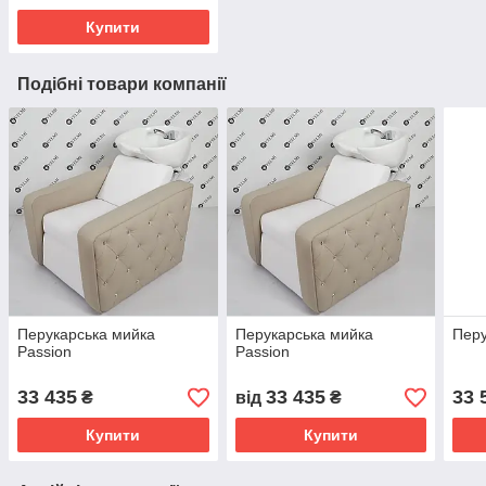
Купити
Подібні товари компанії
Перукарська мийка
Перукарська мийка
Перу
Passion
Passion
33 435
33 435
33 
₴
від
₴
Купити
Купити