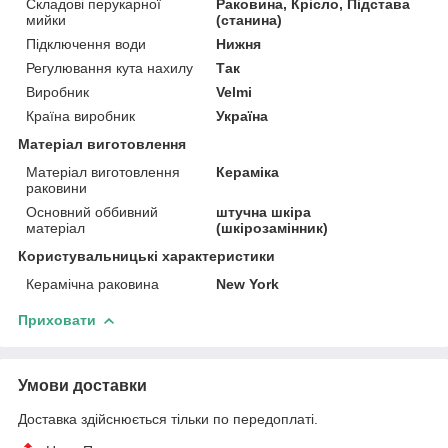
Складові перукарної
Раковина, Крісло, Підстава
мийки
(станина)
Підключення води
Нижня
Регулювання кута нахилу
Так
Виробник
Velmi
Країна виробник
Україна
Матеріал виготовлення
Матеріал виготовлення
Кераміка
раковини
Основний оббивний
штучна шкіра
матеріал
(шкірозамінник)
Користувальницькі характеристики
Керамічна раковина
New York
Приховати
Умови доставки
Доставка здійснюється тільки по передоплаті.