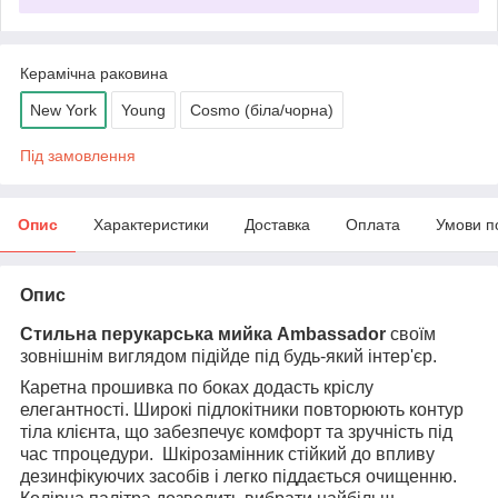
Керамічна раковина
New York
Young
Cosmo (біла/чорна)
Під замовлення
Опис
Характеристики
Доставка
Оплата
Умови п
Опис
Стильна
перукарська мийка Ambassador
своїм
зовнішнім виглядом підійде під будь-який інтер'єр.
Каретна прошивка по боках додасть кріслу
елегантності. Широкі підлокітники повторюють контур
тіла клієнта, що забезпечує комфорт та зручність під
час тпроцедури. Шкірозамінник стійкий до впливу
дезинфікуючих засобів і легко піддається очищенню.