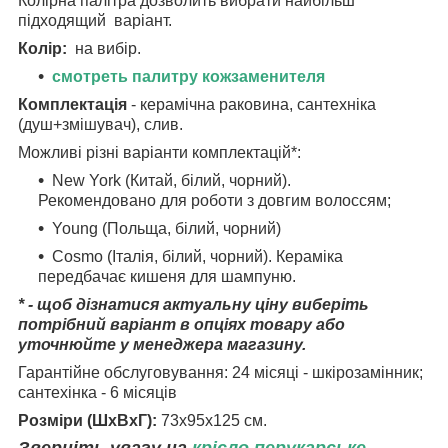
Колірна палітра дозволить вибрати найбільш
підходящий варіант.
Колір:
на вибір.
смотреть палитру кожзаменителя
Комплектація
- керамічна раковина, сантехніка
(душ+змішувач), слив.
Можливі різні варіанти комплектацій*:
New York (Китай, білий, чорний).
Рекомендовано для роботи з довгим волоссям;
Young (Польща, білий, чорний)
Cosmo (Італія, білий, чорний). Кераміка
передбачає кишеня для шампуню.
* - щоб дізнатися актуальну ціну виберіть
потрібний варіант в опціях товару або
уточнюйте у менеджера магазину.
Гарантійне обслуговування: 24 місяці - шкірозамінник;
сантехінка - 6 місяців
Розміри (ШхВхГ):
73х95х125 см.
Зверніть увагу на
крісло перукарське