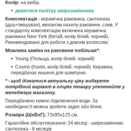
Колір:
на вибір.
дивитися палітру шкірозамінника
Комплектація
- керамічна раковина, сантехніка
(душ+змішувач), механізм нахилу раковини, слив. У
стандартну комплектацію включена керамічна
раковина
New York (Китай, колір білий, чорний).
Рекомендовано для роботи з довгим волоссям;
Можлива заміна на раковини побільше*:
Young (Польща, колір білий, чорний)
Cosmo (Італія, колір білий, чорний). Кераміка
передбачає кишеня для шампуню.
* - щоб дізнатися актуальну ціну виберете
потрібний варіант в опціях товару уточнюйте у
менеджера магазину.
Передбачено нижнє підключення води. За
необхідності можна зробити заднє або бічне.
Розміри (ШхВхГ):
73х95х125 см.
Гарантійне обслуговування: 24 місяці - шкірозамінник;
сантехінка - 6 місяців