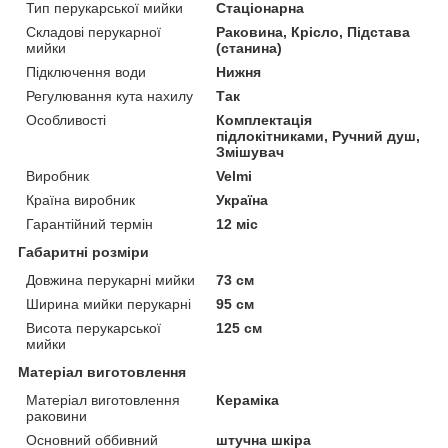
Тип перукарської мийки
Стаціонарна
Складові перукарної
Раковина, Крісло, Підстава
мийки
(станина)
Підключення води
Нижня
Регулювання кута нахилу
Так
Особливості
Комплектація
підлокітниками, Ручний душ,
Змішувач
Виробник
Velmi
Країна виробник
Україна
Гарантійний термін
12 міс
Габаритні розміри
Довжина перукарні мийки
73 см
Ширина мийки перукарні
95 см
Висота перукарської
125 см
мийки
Матеріал виготовлення
Матеріал виготовлення
Кераміка
раковини
Основний оббивний
штучна шкіра