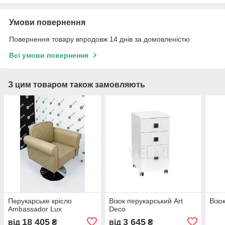
Умови повернення
Повернення товару впродовж 14 днів за домовленістю
Всі умови повернення
З цим товаром також замовляють
Перукарське крісло
Візок перукарcький Art
Візо
Ambassador Lux
Deco
18 405
3 645
від
₴
від
₴