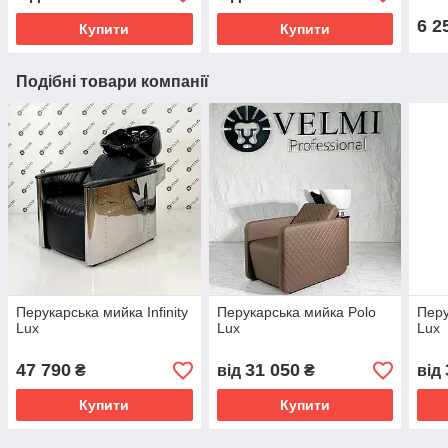
6 2
Купити
Купити
Подібні товари компанії
Перукарська мийка Infinity
Перукарська мийка Polo
Перу
Lux
Lux
Lux
47 790
31 050
₴
від
₴
від
Купити
Купити