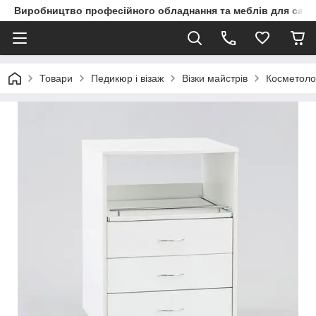
Виробництво професійного обладнання та меблів для сало
Товари
Педикюр і візаж
Візки майстрів
Косметоло