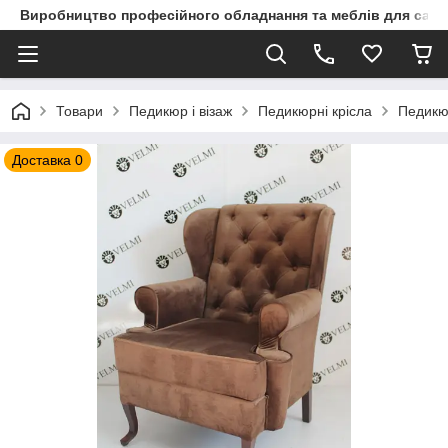
Виробництво професійного обладнання та меблів для сало
Товари
Педикюр і візаж
Педикюрні крісла
Педикюр
Доставка 0