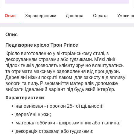
Опис
Характеристики
Доставка
Оплата
Умови п
Опис
Педикюрне крісло Трон Prince
Крісло виготовленно у вікторіанському стилі, з
декоруванням стразами або гудзиками. М'які лінії
підлокітників дозволять клієнту зручно влаштуватись
та отримати максимум задоволення від процедури.
Дерев'яні ніжки покриті лаком для захисту від впливу
вологи та пилу. Різноманіття матеріалів допоможе
вибрати ідеальний варіант під будь який інтер'єр.
Характеристики:
наповнювач - поролон 25-тої щільності;
дерев'яні ніжки;
матеріал оббивки - шкірозамінник або тканина;
декорація стразами або гудзиками;