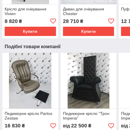
Крісло для очікування
Диван для очікування
Пуф-
Vivien
Chester
8 820
28 710
12 
₴
₴
Купити
Купити
Подібні товари компанії
Педикюрне крісло Partos
Педикюрне крісло "Трон
Педи
Zestaw
Imperia"
Impe
16 830
22 500
₴
від
₴
від