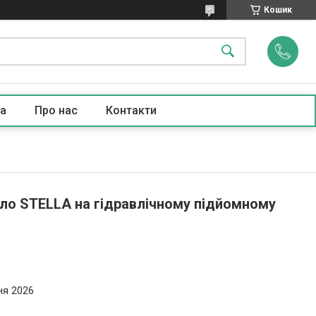
Кошик
а
Про нас
Контакти
сло STELLA на гідравлічному підйомному
ня 2026