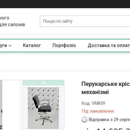
ного
для салонів
уги
Каталог
Портфоліо
Доставка та оплат
Перукарське крі
механізмі
Код:
VM839
Під замовлення
Відправка з 29 серп