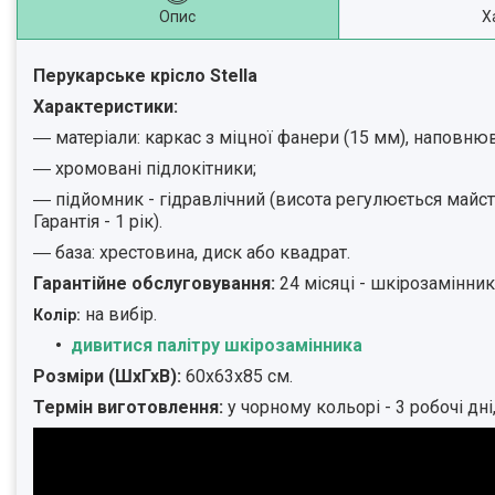
Опис
Х
Перукарське крісло Stella
Характеристики:
―
матеріали: каркас з міцної фанери (15 мм), наповнюв
― хромовані підлокітники;
― підйомник - гідравлічний (висота регулюється майст
Гарантія - 1 рік).
― база: хрестовина, диск або квадрат.
Гарантійне обслуговування:
24 місяці - шкірозамінник
на вибір.
Колір:
дивитися палітру шкірозамінника
Розміри (ШхГхВ):
60х63х85 cм.
Термін виготовлення:
у чорному кольорі - 3 робочі дні