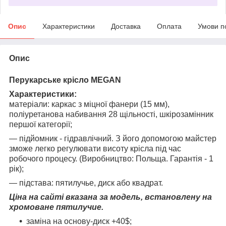
Опис
Характеристики
Доставка
Оплата
Умови п
Опис
Перукарське крісло MEGAN
Характеристики:
матеріали: каркас з міцної фанери (15 мм),
поліуретанова набивання 28 щільності, шкірозамінник
першої категорії;
― підйомник - гідравлічний. З його допомогою майстер
зможе легко регулювати висоту крісла під час
робочого процесу. (Виробництво: Польща. Гарантія - 1
рік);
― підстава: пятилучье, диск або квадрат.
Ціна на сайті вказана за модель, встановлену на
хромоване пятилучие.
заміна на основу-диск +40$;