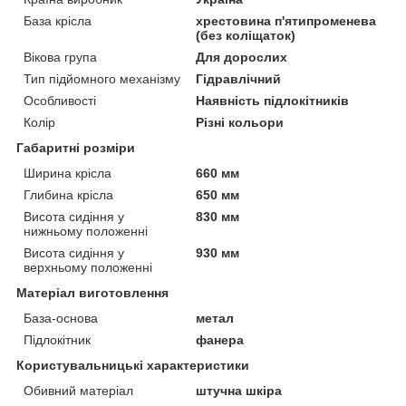
База крісла
хрестовина п'ятипроменева
(без коліщаток)
Вікова група
Для дорослих
Тип підйомного механізму
Гідравлічний
Особливості
Наявність підлокітників
Колір
Різні кольори
Габаритні розміри
Ширина крісла
660 мм
Глибина крісла
650 мм
Висота сидіння у
830 мм
нижньому положенні
Висота сидіння у
930 мм
верхньому положенні
Матеріал виготовлення
База-основа
метал
Підлокітник
фанера
Користувальницькі характеристики
Обивний матеріал
штучна шкіра