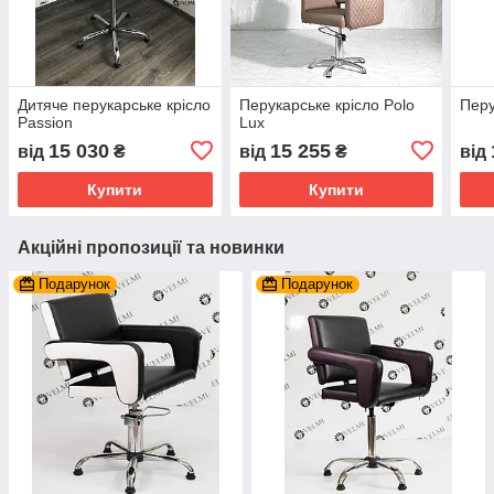
Дитяче перукарське крісло
Перукарське крісло Polo
Перу
Passion
Lux
15 030
15 255
від
₴
від
₴
від
Купити
Купити
Акційні пропозиції та новинки
Подарунок
Подарунок