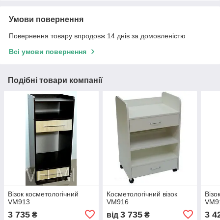
Умови повернення
Повернення товару впродовж 14 днів за домовленістю
Всі умови повернення
Подібні товари компанії
Візок косметологічний
Косметологічний візок
Візо
VM913
VM916
VM9
3 735
3 735
3 4
₴
від
₴