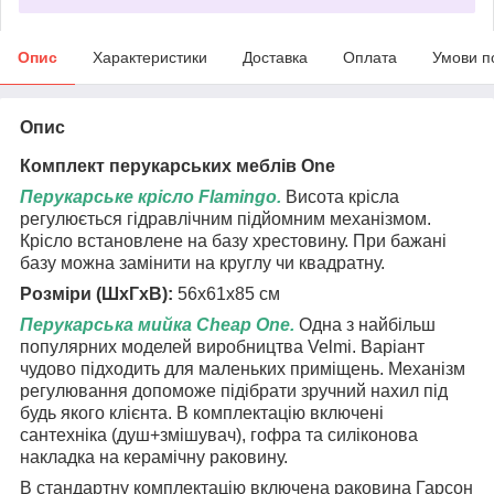
Опис
Характеристики
Доставка
Оплата
Умови п
Опис
Комплект перукарських меблів One
Перукарське крісло Flamingo.
Висота крісла
регулюється гідравлічним підйомним механізмом.
Крісло встановлене на базу хрестовину. При бажані
базу можна замінити на круглу чи квадратну.
Розміри (ШхГхВ):
56х61х85 см
Перукарська мийка Cheap One.
Одна з найбільш
популярних моделей виробництва Velmi. Варіант
чудово підходить для маленьких приміщень. Механізм
регулювання допоможе підібрати зручний нахил під
будь якого клієнта. В комплектацію включені
сантехніка (душ+змішувач), гофра та силіконова
накладка на керамічну раковину.
В стандартну комплектацію включена раковина Гарсон