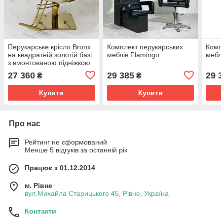
Перукарське крісло Bronx
Комплект перукарських
Комп
на квадратній золотій базі
меблів Flamingo
мебл
з вмонтованою підніжкою
27 360
29 385
29 
₴
₴
Купити
Купити
Про нас
Рейтинг не сформований
Менше 5 відгуків за останній рік
Працює з 01.12.2014
м. Рівне
вул.Михайла Старицького 45, Рівне, Україна
Контакти