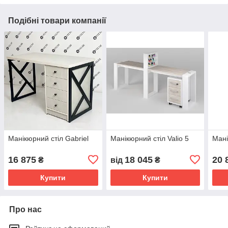
Подібні товари компанії
Манікюрний стіл Gabriel
Манікюрний стіл Valio 5
Мані
16 875
18 045
20 
₴
від
₴
Купити
Купити
Про нас