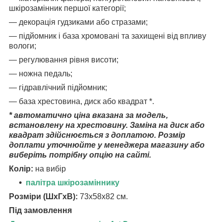
шкірозамінник першої категорії;
― декорація гудзиками або стразами;
― підйомник і база хромовані та захищені від впливу
вологи;
― регулювання рівня висоти;
― ножна педаль;
― гідравлічний підйомник;
― база хрестовина, диск або квадрат *.
* автоматично ціна вказана за модель,
встановлену на хрестовину. Заміна на диск або
квадрат здійснюється з доплатою. Розмір
доплати уточнюйте у менеджера магазину або
виберіть потрібну опцію на сайті.
Колір:
на вибір
палітра шкірозаміннику
Розміри (ШхГхВ):
73x58х82 см.
Під замовлення