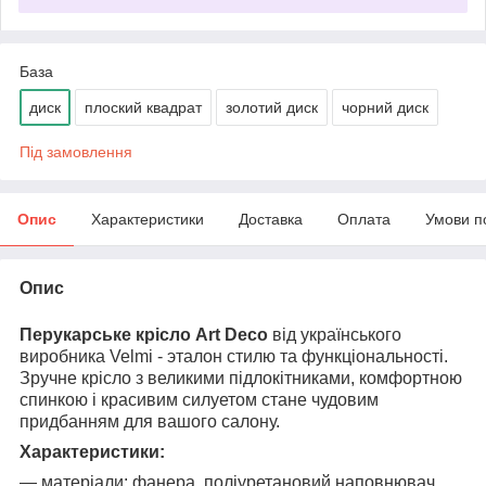
База
диск
плоский квадрат
золотий диск
чорний диск
Під замовлення
Опис
Характеристики
Доставка
Оплата
Умови п
Опис
Перукарське крісло Art Dесo
від українського
виробника Velmi - эталон стилю та функціональності.
Зручне крісло з великими підлокітниками, комфортною
спинкою і красивим силуетом стане чудовим
придбанням для вашого салону.
Характеристики:
― матеріали: фанера, поліуретановий наповнювач,