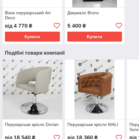
Візок перукарський Art
Дзеркало Bronx
Deco
4 770
5 400
від
₴
₴
Купити
Купити
Подібні товари компанії
Перукарське крісло Dorian
Перукарське крісло MALI
Перу
Sore
18 540
18 360
від
₴
від
₴
від