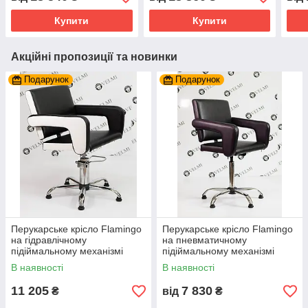
Купити
Купити
Акційні пропозиції та новинки
Подарунок
Подарунок
Перукарське крісло Flamingo
Перукарське крісло Flamingo
на гідравлічному
на пневматичному
підіймальному механізмі
підіймальному механізмі
В наявності
В наявності
11 205
7 830
₴
від
₴