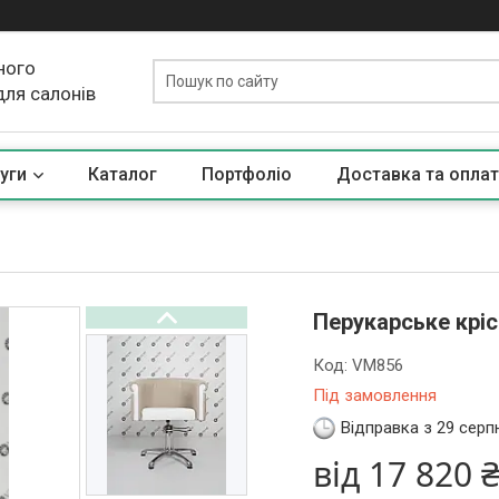
ного
для салонів
уги
Каталог
Портфоліо
Доставка та оплат
Перукарське кріс
Код:
VM856
Під замовлення
Відправка з 29 серп
від
17 820 