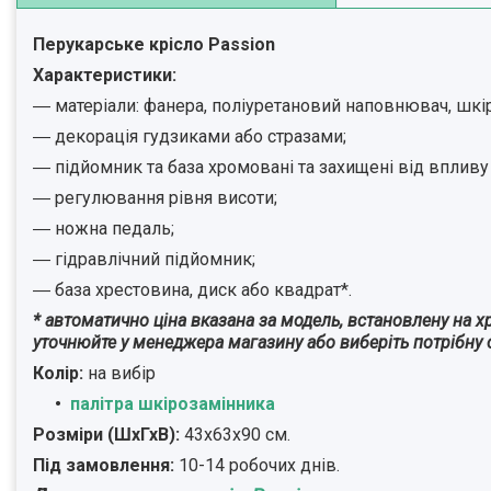
Перукарське крісло Passion
Характеристики:
― матеріали: фанера, поліуретановий наповнювач, шкір
― декорація гудзиками або стразами;
― підйомник та база хромовані та захищені від впливу
― регулювання рівня висоти;
― ножна педаль;
― гідравлічний підйомник;
― база хрестовина, диск або квадрат*.
* автоматично ціна вказана за модель, встановлену на х
уточнюйте у менеджера магазину або виберіть потрібну о
Колір:
на вибір
палітра шкірозамінника
Розміри (ШхГхВ):
43х63х90 см.
Під замовлення:
10-14 робочих днів.