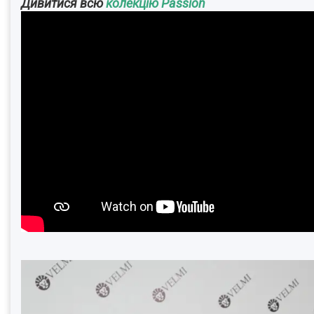
Дивитися всю
колекцію Passion