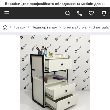
Виробництво професійного обладнання та меблів для сало
Товари
Педикюр і візаж
Візки майстрів
Візок май