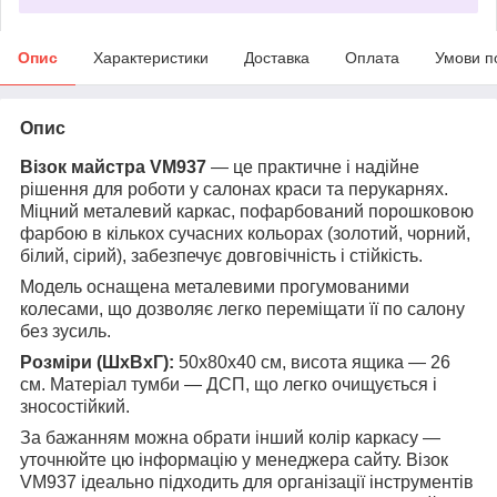
Опис
Характеристики
Доставка
Оплата
Умови п
Опис
Візок майстра VM937
— це практичне і надійне
рішення для роботи у салонах краси та перукарнях.
Міцний металевий каркас, пофарбований порошковою
фарбою в кількох сучасних кольорах (золотий, чорний,
білий, сірий), забезпечує довговічність і стійкість.
Модель оснащена металевими прогумованими
колесами, що дозволяє легко переміщати її по салону
без зусиль.
Розміри (ШxВxГ):
50x80x40 см, висота ящика — 26
см. Матеріал тумби — ДСП, що легко очищується і
зносостійкий.
За бажанням можна обрати інший колір каркасу —
уточнюйте цю інформацію у менеджера сайту. Візок
VM937 ідеально підходить для організації інструментів