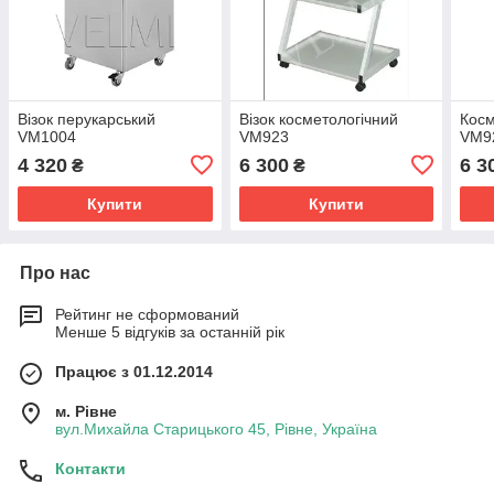
Візок перукарcький
Візок косметологічний
Косм
VM1004
VM923
VM9
4 320
6 300
6 3
₴
₴
Купити
Купити
Про нас
Рейтинг не сформований
Менше 5 відгуків за останній рік
Працює з 01.12.2014
м. Рівне
вул.Михайла Старицького 45, Рівне, Україна
Контакти