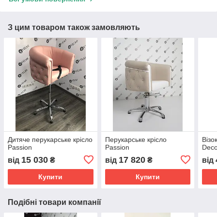
З цим товаром також замовляють
Дитяче перукарське крісло
Перукарське крісло
Візо
Passion
Passion
Dec
15 030
17 820
від
₴
від
₴
від
Купити
Купити
Подібні товари компанії