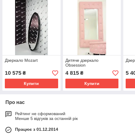
Дзеркало Mozart
Дитяче дзеркало
Дзер
Obsession
10 575
4 815
5 4
₴
₴
Купити
Купити
Про нас
Рейтинг не сформований
Менше 5 відгуків за останній рік
Працює з 01.12.2014