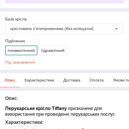
База крісла
хрестовина п'ятипроменева (без коліщаток)
Підйомник
пневматичний
гідравлічний
Під замовлення
Опис
Характеристики
Доставка
Оплата
Умови п
Опис
Перукарське крісло Tiffany
призначене для
використання при проведенні перукарських послуг.
Характеристики: