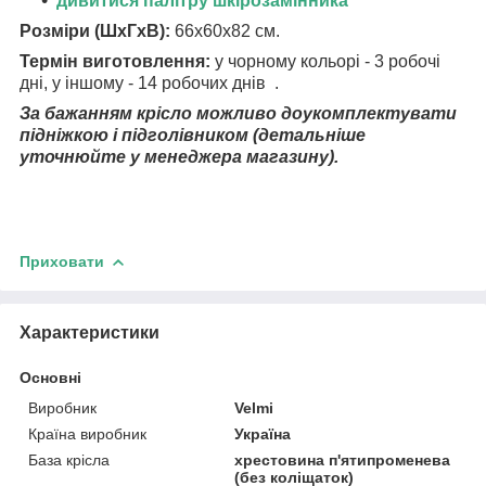
дивитися палітру шкірозамінника
Розміри (ШхГхВ):
66х60х82 см.
Термін виготовлення:
у чорному кольорі - 3 робочі
дні, у іншому - 14 робочих днів .
За бажанням крісло можливо доукомплектувати
підніжкою і підголівником (детальніше
уточнюйте у менеджера магазину).
Приховати
Характеристики
Основні
Виробник
Velmi
Країна виробник
Україна
База крісла
хрестовина п'ятипроменева
(без коліщаток)