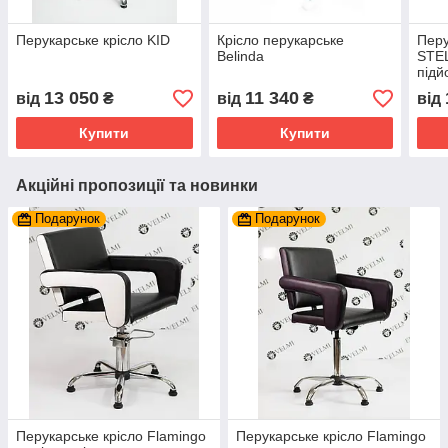
Перукарське крісло KID
Крісло перукарське
Перу
Belinda
STE
підй
13 050
11 340
від
₴
від
₴
від
Купити
Купити
Акційні пропозиції та новинки
Подарунок
Подарунок
Перукарське крісло Flamingo
Перукарське крісло Flamingo