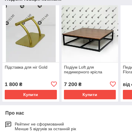
Підставка для ніг Gold
Подіум Loft для
Педи
педикюрного крісла
Flor
1 800
7 200
₴
₴
від
Купити
Купити
Про нас
Рейтинг не сформований
Менше 5 відгуків за останній рік