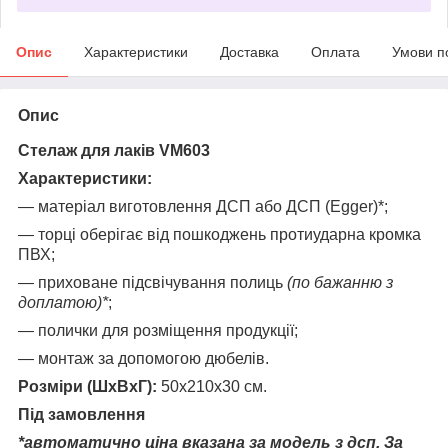
Опис
Характеристики
Доставка
Оплата
Умови п
Опис
Стелаж для лаків VM603
Характеристики:
― матеріал виготовлення ДСП або ДСП (Egger)*;
― торці оберігає від пошкоджень протиударна кромка
ПВХ;
― приховане підсвічування полиць
(по бажанню з
доплатою)*
;
― полички для розміщення продукції;
― монтаж за допомогою дюбелів.
Розміри (ШхВхГ):
50х210х30 см.
Під замовлення
*автоматично ціна вказана за модель з дсп. За