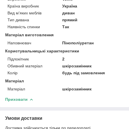
Країна виробник
Україна
Вид м'яких меблів
диван
Тип дивана
прямий
Наявність спинки
Так
Матеріал виготовлення
Наповнювач
Пінополіуретан
Користувальницькі характеристики
Підлокітник
2
Обивний матеріал
шкірозамінник
Колір
будь під замовлення
Матеріал
Матеріал
шкірозамінник
Приховати
Умови доставки
Доставка здійснюється тільки по передоплаті.