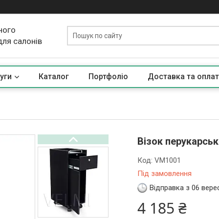
ного
для салонів
уги
Каталог
Портфоліо
Доставка та оплат
Візок перукарсь
Код:
VM1001
Під замовлення
Відправка з 06 вере
4 185 ₴