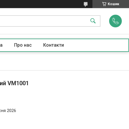
Кошик
а
Про нас
Контакти
кий VM1001
сня 2026