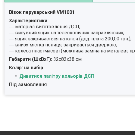
Візок перукарський
VM1001
Характеристики:
― матеріал виготовлення
ДСП;
― висувний ящик на телескопічних направляючих;
― ящик закривається на ключ (дод. плата 200,00 грн.);
― внизу містка полиця, закривається дверкою;
― колеса пластмасові (можлива заміна на металеві, пр
Габарити (ШхВхГ):
32х82х38 см.
Колір: на вибір.
Дивитися палітру кольорів ДСП
Під замовлення