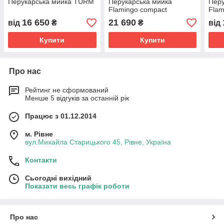
Перукарська мийка TURM
Перукарська мийка
Перу
Flamingo compact
Flam
16 650
21 690
від
₴
₴
від
Купити
Купити
Про нас
Рейтинг не сформований
Менше 5 відгуків за останній рік
Працює з 01.12.2014
м. Рівне
вул.Михайла Старицького 45, Рівне, Україна
Контакти
Сьогодні вихідний
Показати весь графік роботи
Про нас