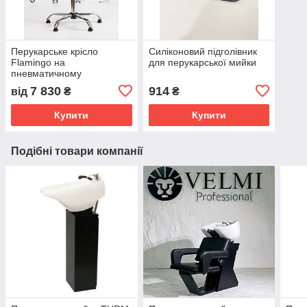
Перукарське крісло
Силіконовий підголівник
Flamingo на
для перукарської мийки
пневматичному
підіймальному механізмі
7 830
914
від
₴
₴
Купити
Купити
Подібні товари компанії