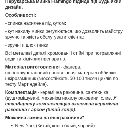
Перукарська мийка Flamingo підійде під будь який
дизайн.
Особливості:
- спинка нахилена під кутом;
- кут нахилу мийки регулюється, що дозволить майстру
зручно та якість обслугувати клієнта;
- зручні підлокітники.
Всі металеві деталі хромовані і стійкі при потраплянні
води та хімічних препаратів.
Матеріал виготовлення
- фанера,
пінополіуретановий наповнювач, матеріал оббивки
шкірозамінник (зносостійкість 50-100 тисяч циклів по
тесту Мартіндейла).
Комплектація
- керамічна раковина, сантехніка
(душ+змішувач), механізм нахилу раковини, слив.
У
стандартну комплектацію включена керамічна
раковина Гарсон (білий колір).
Можлива заміна на інші раковини*:
New York (Китай, колір білий, чорний).