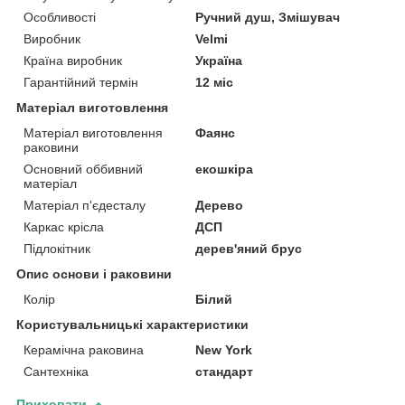
Особливості
Ручний душ, Змішувач
Виробник
Velmi
Країна виробник
Україна
Гарантійний термін
12 міс
Матеріал виготовлення
Матеріал виготовлення
Фаянс
раковини
Основний оббивний
екошкіра
матеріал
Матеріал п'єдесталу
Дерево
Каркас крісла
ДСП
Підлокітник
дерев'яний брус
Опис основи і раковини
Колір
Білий
Користувальницькі характеристики
Керамічна раковина
New York
Сантехніка
стандарт
Приховати