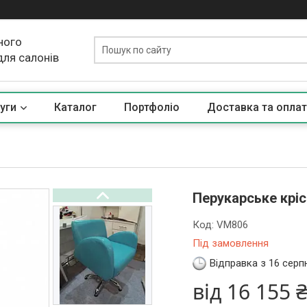
ного
для салонів
уги
Каталог
Портфоліо
Доставка та оплат
Перукарське кріс
Код:
VM806
Під замовлення
Відправка з 16 серп
від
16 155 