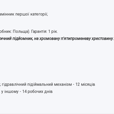
замінник
першої категорії;
ник: Польща). Гарантія: 1 рік.
атичний підйомник, на хромовану п'ятипроменеву хрестовину.
; гідравлічний підіймальний механізм - 12 місяців
і, у іншому - 14 робочих днів