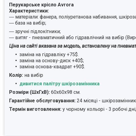
Перукарське крісло Avrora
Характеристики:
―
матеріали: фанера, поліуретанова набивання, шкіро
― база на вибір;
― зручні підлокітники;
― витяг - пневматичний або гідравлічний на вибір (Вироб
Ціна на сайті вказана за модель, встановлену на пневм
заміна на гідравліку +75$.
заміна на основу-диск +40$;
заміна основа-квадрат +90$.
Колір:
на вибір
дивитися палітру шкірозамінника
Розміри (ШхГхВ):
60х60х98 см.
Гарантійне обслуговування:
24 місяці - шкірозамінник
Термін виготовлення:
у чорному кольорі - 3 робочі дн