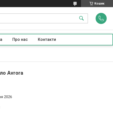
Кошик
а
Про нас
Контакти
ло Avrora
ня 2026
₴