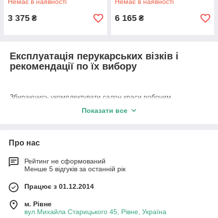
Немає в наявності
Немає в наявності
3 375
6 165
₴
₴
Експлуатація перукарських візків і
рекомендації по їх вибору
Збираючись укомплектувати салон краси робочим
обладнанням та меблями, кожен потенційний власник
Показати все
натикається на пропозиції
купити перукарню візок
. Що це
за обладнання, в яких ситуаціях його придбання є доцільним,
а в яких випадках можна обійтися без нього? Як правильно
Про нас
вибрати візок, якщо вона все-таки необхідна конкретного
закладу? Відповімо на ці питання по порядку.
Рейтинг не сформований
Менше 5 відгуків за останній рік
Що таке візок перукарня?
Працює з 01.12.2014
м. Рівне
Це етажерка на коліщатках, укомплектована поличками і
вул.Михайла Старицького 45, Рівне, Україна
скриньками, в яких майстри можуть зберігати весь свій