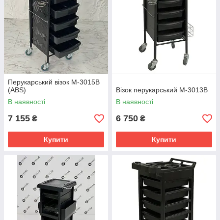
Перукарський візок M-3015B
(ABS)
Візок перукарський M-3013B
В наявності
В наявності
7 155
6 750
₴
₴
Купити
Купити