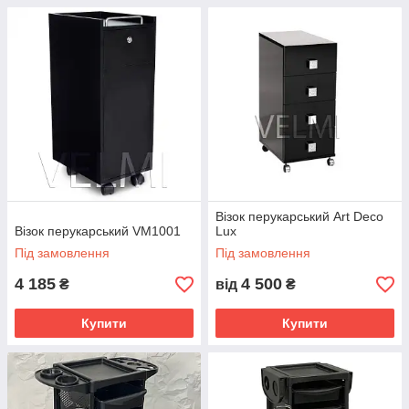
Візок перукарський Art Deco
Візок перукарський VM1001
Lux
Під замовлення
Під замовлення
4 185
4 500
₴
від
₴
Купити
Купити