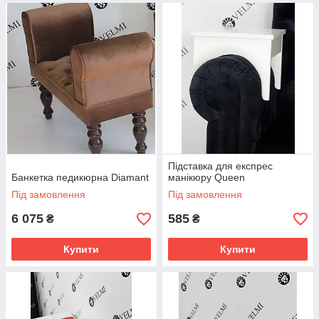
Підставка для експрес
Банкетка педикюрна Diamant
манікюру Queen
Під замовлення
Під замовлення
6 075
585
₴
₴
Купити
Купити