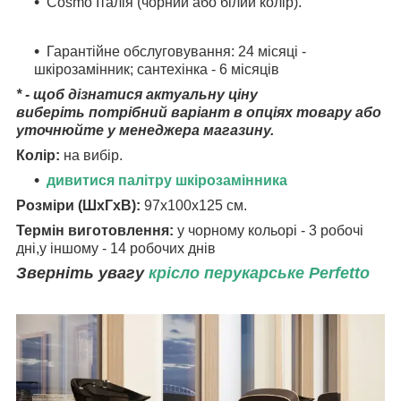
Cosmo Італія (чорний або білий колір).
Гарантійне обслуговування: 24 місяці -
шкірозамінник; сантехінка - 6 місяців
* - щоб дізнатися актуальну ціну
виберіть потрібний варіант в опціях товару або
уточнюйте у менеджера магазину.
Колір:
на вибір.
дивитися палітру шкірозамінника
Розміри (ШхГхВ):
97х100х125 см.
Термін виготовлення:
у чорному кольорі - 3 робочі
дні,у іншому - 14 робочих днів
Зверніть увагу
крісло перукарське Perfetto